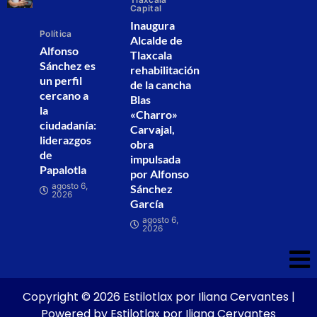
Capital
Inaugura
Política
Alcalde de
Alfonso
Tlaxcala
Sánchez es
rehabilitación
un perfil
de la cancha
cercano a
Blas
la
«Charro»
ciudadanía:
Carvajal,
liderazgos
obra
de
impulsada
Papalotla
por Alfonso
agosto 6,
Sánchez
2026
García
agosto 6,
2026
Copyright © 2026 Estilotlax por Iliana Cervantes |
Powered by Estilotlax por Iliana Cervantes