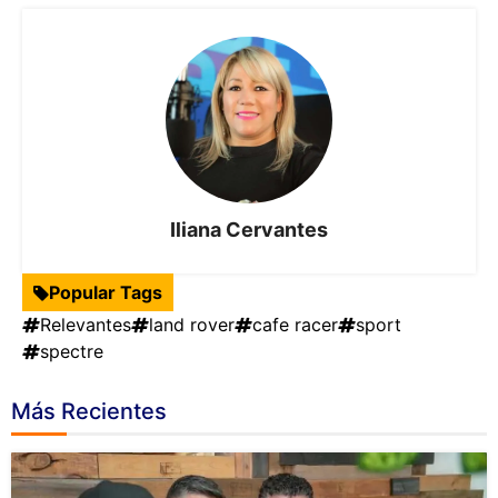
Iliana Cervantes
Popular Tags
Relevantes
land rover
cafe racer
sport
spectre
Más Recientes