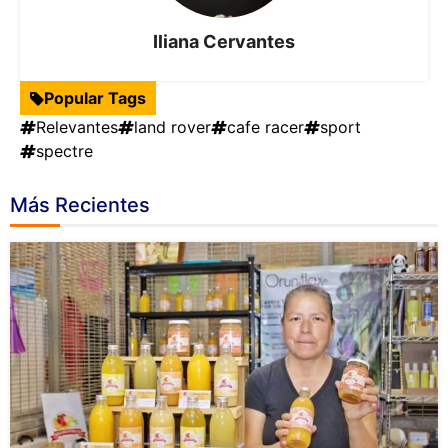
Iliana Cervantes
Popular Tags
Relevantes
land rover
cafe racer
sport
spectre
Más Recientes