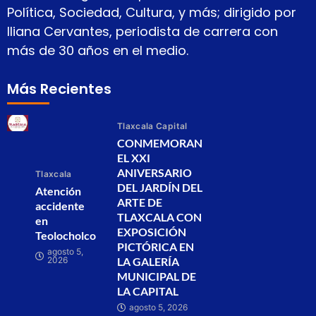
Política, Sociedad, Cultura, y más; dirigido por
Iliana Cervantes, periodista de carrera con
más de 30 años en el medio.
Más Recientes
Tlaxcala Capital
CONMEMORAN
EL XXI
ANIVERSARIO
Tlaxcala
DEL JARDÍN DEL
Atención
ARTE DE
accidente
TLAXCALA CON
en
EXPOSICIÓN
Teolocholco
PICTÓRICA EN
agosto 5,
2026
LA GALERÍA
MUNICIPAL DE
LA CAPITAL
agosto 5, 2026