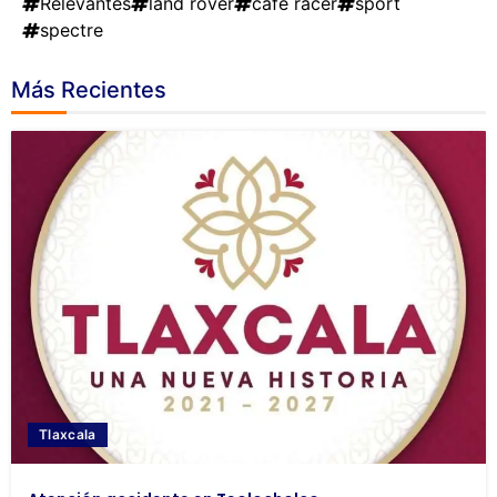
Relevantes
land rover
cafe racer
sport
spectre
Más Recientes
Tlaxcala