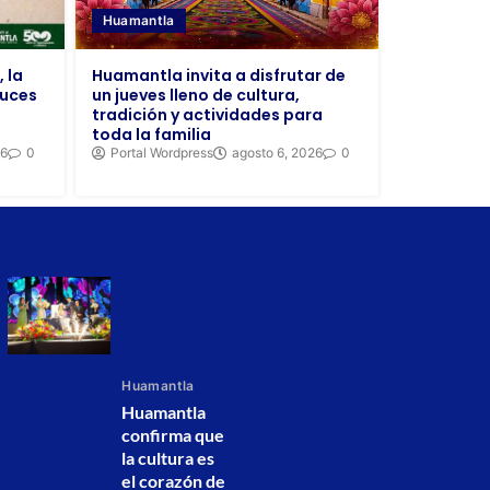
Huamantla
Huamantla invita a disfrutar de
 la
un jueves lleno de cultura,
Luces
tradición y actividades para
toda la familia
Portal Wordpress
agosto 6, 2026
0
26
0
Huamantla
Huamantla
confirma que
la cultura es
el corazón de