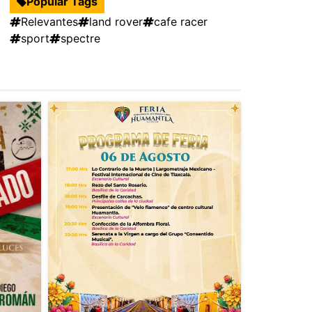
Popular Tags
Relevantes
land rover
cafe racer
sport
spectre