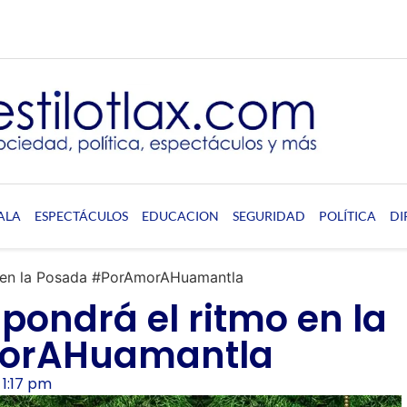
ALA
ESPECTÁCULOS
EDUCACION
SEGURIDAD
POLÍTICA
DI
o en la Posada #PorAmorAHuamantla
 pondrá el ritmo en la
orAHuamantla
1:17 pm