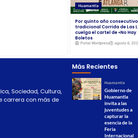
Huamantla
Por quinto año consecutivo,
tradicional Corrida de Las 
cuelga el cartel de «No Hay
Boletos
Portal Wordpress
agosto 6, 20
Más Recientes
Huamantla
Gobierno de
ica, Sociedad, Cultura,
Huamantla
 de carrera con más de
invita a las
juventudes a
capturar la
esencia de la
Feria
Internacional