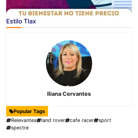
Estilo Tlax
Iliana Cervantes
Popular Tags
Relevantes
land rover
cafe racer
sport
spectre