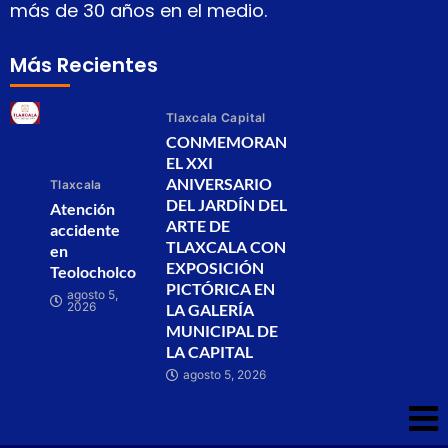
más de 30 años en el medio.
Más Recientes
Tlaxcala Capital
CONMEMORAN
EL XXI
ANIVERSARIO
Tlaxcala
DEL JARDÍN DEL
Atención
ARTE DE
accidente
TLAXCALA CON
en
EXPOSICIÓN
Teolocholco
PICTÓRICA EN
agosto 5,
2026
LA GALERÍA
MUNICIPAL DE
LA CAPITAL
agosto 5, 2026