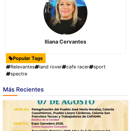
Iliana Cervantes
Popular Tags
Relevantes
land rover
cafe racer
sport
spectre
Más Recientes