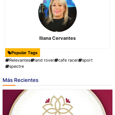
Iliana Cervantes
Popular Tags
Relevantes
land rover
cafe racer
sport
spectre
Más Recientes