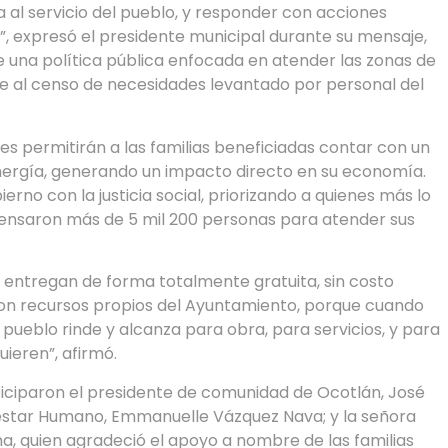
a al servicio del pueblo, y responder con acciones
, expresó el presidente municipal durante su mensaje,
 una política pública enfocada en atender las zonas de
me al censo de necesidades levantado por personal del
s permitirán a las familias beneficiadas contar con un
energía, generando un impacto directo en su economía.
rno con la justicia social, priorizando a quienes más lo
ensaron más de 5 mil 200 personas para atender sus
e entregan de forma totalmente gratuita, sin costo
con recursos propios del Ayuntamiento, porque cuando
 pueblo rinde y alcanza para obra, para servicios, y para
ieren”, afirmó.
iciparon el presidente de comunidad de Ocotlán, José
enestar Humano, Emmanuelle Vázquez Nava; y la señora
ma, quien agradeció el apoyo a nombre de las familias