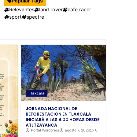
Popular Tags
Relevantes
land rover
cafe racer
sport
spectre
Tlaxcala
JORNADA NACIONAL DE
REFORESTACIÓN EN TLAXCALA
INICIARÁ A LAS 9:00 HORAS DESDE
ATLTZAYANCA
Portal Wordpress
agosto 7, 2026
0