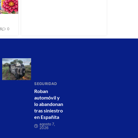
26
0
SEGURIDAD
Roban
automóvil y
lo abandonan
tras siniestro
en Españita
agosto 7,
2026