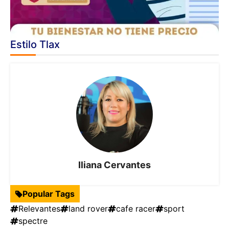
Estilo Tlax
Iliana Cervantes
Popular Tags
Relevantes
land rover
cafe racer
sport
spectre