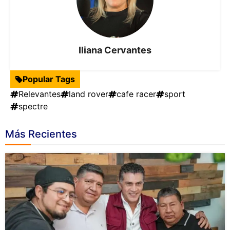
Iliana Cervantes
Popular Tags
Relevantes
land rover
cafe racer
sport
spectre
Más Recientes