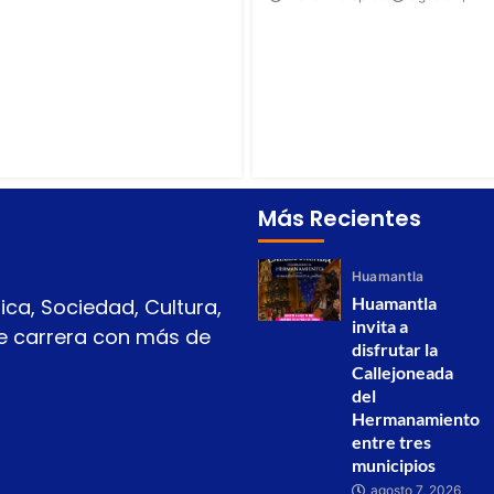
Más Recientes
Huamantla
Huamantla
ica, Sociedad, Cultura,
invita a
 de carrera con más de
disfrutar la
Callejoneada
del
Hermanamiento
entre tres
municipios
agosto 7, 2026