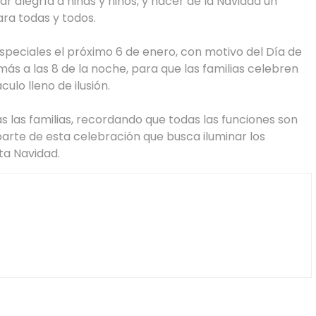
var alegría a niñas y niños, y hacer de la Navidad un
ra todas y todos.
peciales el próximo 6 de enero, con motivo del Día de
 más a las 8 de la noche, para que las familias celebren
ulo lleno de ilusión.
as las familias, recordando que todas las funciones son
parte de esta celebración que busca iluminar los
ta Navidad.