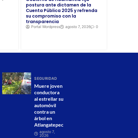
postura ante dictamen de la
Cuenta Pública 2025 y refrenda
su compromiso con la
transparencia
Portal Wordpress
agosto 7, 2026
0
SEGURIDAD
Muere joven
conductora
al estrellar su
automóvil
contra un
árbol en
Atlangatepec
agosto 7,
2026