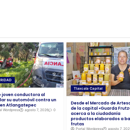
RIDAD
Tlaxcala Capital
 joven conductora al
llar su automóvil contra un
Desde el Mercado de Artes
 en Atlangatepec
de la capital «Guarda Frutz
al Wordpress
agosto 7, 2026
0
acerca a la ciudadanía
productos elaborados a ba
frutas
Portal Wordpress
agosto 7, 20