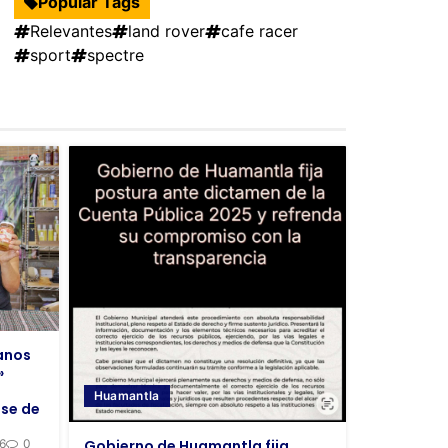
Popular Tags
Relevantes
land rover
cafe racer
sport
spectre
anos
»
Huamantla
se de
Gobierno de Huamantla fija
26
0