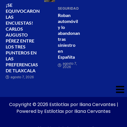
¡SE
SEGURIDAD
EQUIVOCARON
Roban
LAS
automóvil
ENCUESTAS!
y lo
CARLOS
abandonan
AUGUSTO
tras
PÉREZ ENTRE
siniestro
LOS TRES
en
PUNTEROS EN
Españita
LAS
agosto 7,
PREFERENCIAS
2026
DE TLAXCALA
agosto 7, 2026
Copyright © 2026 Estilotlax por Iliana Cervantes |
Powered by Estilotlax por Iliana Cervantes