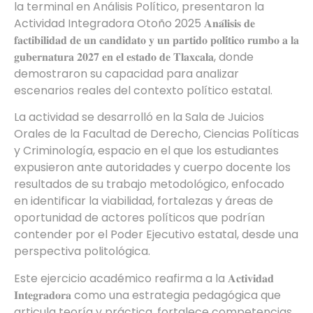
la terminal en Análisis Político, presentaron la
Actividad Integradora Otoño 2025 𝐀𝐧𝐚́𝐥𝐢𝐬𝐢𝐬 𝐝𝐞
𝐟𝐚𝐜𝐭𝐢𝐛𝐢𝐥𝐢𝐝𝐚𝐝 𝐝𝐞 𝐮𝐧 𝐜𝐚𝐧𝐝𝐢𝐝𝐚𝐭𝐨 𝐲 𝐮𝐧 𝐩𝐚𝐫𝐭𝐢𝐝𝐨 𝐩𝐨𝐥𝐢́𝐭𝐢𝐜𝐨 𝐫𝐮𝐦𝐛𝐨 𝐚 𝐥𝐚
𝐠𝐮𝐛𝐞𝐫𝐧𝐚𝐭𝐮𝐫𝐚 𝟐𝟎𝟐𝟕 𝐞𝐧 𝐞𝐥 𝐞𝐬𝐭𝐚𝐝𝐨 𝐝𝐞 𝐓𝐥𝐚𝐱𝐜𝐚𝐥𝐚, donde
demostraron su capacidad para analizar
escenarios reales del contexto político estatal.
La actividad se desarrolló en la Sala de Juicios
Orales de la Facultad de Derecho, Ciencias Políticas
y Criminología, espacio en el que los estudiantes
expusieron ante autoridades y cuerpo docente los
resultados de su trabajo metodológico, enfocado
en identificar la viabilidad, fortalezas y áreas de
oportunidad de actores políticos que podrían
contender por el Poder Ejecutivo estatal, desde una
perspectiva politológica.
Este ejercicio académico reafirma a la 𝐀𝐜𝐭𝐢𝐯𝐢𝐝𝐚𝐝
𝐈𝐧𝐭𝐞𝐠𝐫𝐚𝐝𝐨𝐫𝐚 como una estrategia pedagógica que
articula teoría y práctica, fortalece competencias