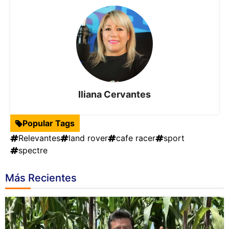
Iliana Cervantes
Popular Tags
Relevantes
land rover
cafe racer
sport
spectre
Más Recientes