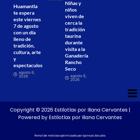
Niñas y
Huamantla
niños
te espera
viven de
este viernes
cerca la
7 de agosto
tradición
con un día
taurina
lleno de
durante
tradición,
visita a la
cultura, arte
Ganadería
y
Rancho
espectaculos
Seco
agosto 6,
agosto 6,
2026
2026
Copyright © 2026 Estilotlax por Iliana Cervantes |
Powered by Estilotlax por Iliana Cervantes
Portal de noticias optimizado por
Spinoza Estudio
.