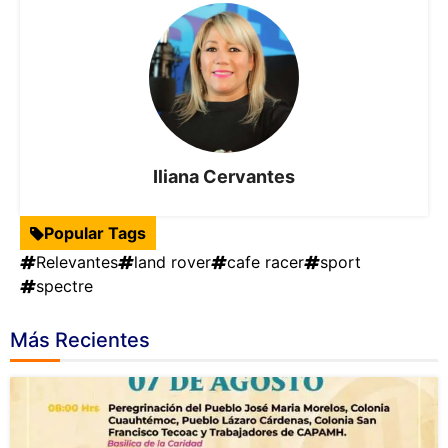
Iliana Cervantes
Popular Tags
Relevantes
land rover
cafe racer
sport
spectre
Más Recientes