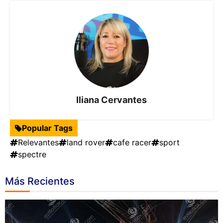
Iliana Cervantes
Popular Tags
Relevantes
land rover
cafe racer
sport
spectre
Más Recientes