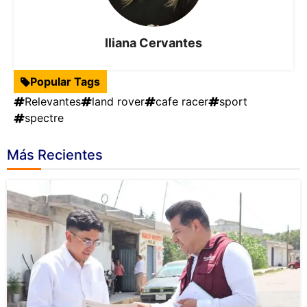
Iliana Cervantes
Popular Tags
Relevantes
land rover
cafe racer
sport
spectre
Más Recientes