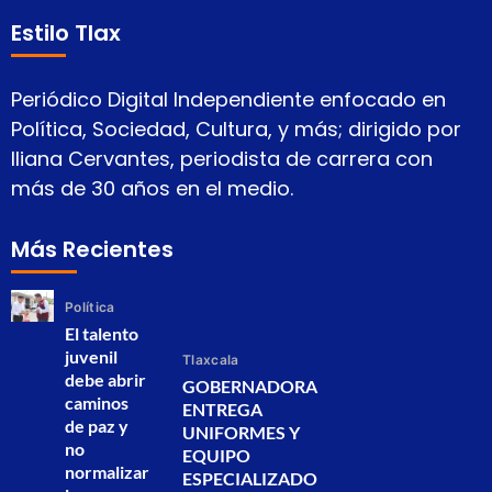
Estilo Tlax
Periódico Digital Independiente enfocado en
Política, Sociedad, Cultura, y más; dirigido por
Iliana Cervantes, periodista de carrera con
más de 30 años en el medio.
Más Recientes
Política
El talento
juvenil
Tlaxcala
debe abrir
GOBERNADORA
caminos
ENTREGA
de paz y
UNIFORMES Y
no
EQUIPO
normalizar
ESPECIALIZADO