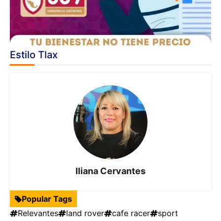
Estilo Tlax
Iliana Cervantes
Popular Tags
Relevantes
land rover
cafe racer
sport