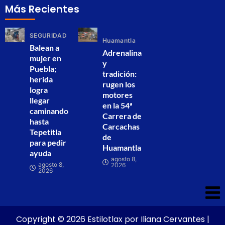
Más Recientes
SEGURIDAD
Huamantla
Balean a
Adrenalina
mujer en
y
Puebla;
tradición:
herida
rugen los
logra
motores
llegar
en la 54ª
caminando
Carrera de
hasta
Carcachas
Tepetitla
de
para pedir
Huamantla
ayuda
agosto 8,
agosto 8,
2026
2026
Copyright © 2026 Estilotlax por Iliana Cervantes |