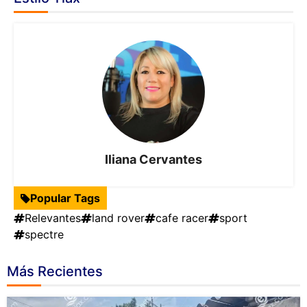
Iliana Cervantes
Popular Tags
Relevantes
land rover
cafe racer
sport
spectre
Más Recientes