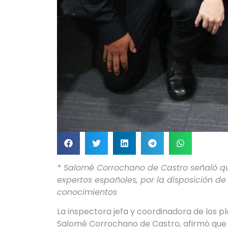
* Salomé Corrochano de Castro señaló qu
expertos españoles, por la disposición de 
conocimientos
La inspectora jefa y coordinadora de los p
Salomé Corrochano de Castro, afirmó que 