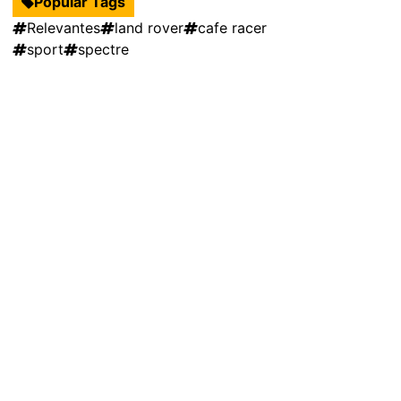
Popular Tags
Relevantes
land rover
cafe racer
sport
spectre