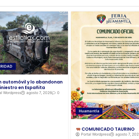
RIDAD
 automóvil y lo abandonan
iniestro en Españita
al Wordpress
agosto 7, 2026
0
Huamantla
COMUNICADO TAURINO
Portal Wordpress
agosto 7, 20