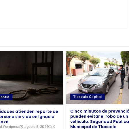
Tlaxcala Capital
antla
Cinco minutos de prevenci
idades atienden reporte de
pueden evitar el robo de un
ersona sin vida en Ignacio
vehículo: Seguridad Pública
goza
Municipal de Tlaxcala
al Wordpress
agosto 5, 2026
0