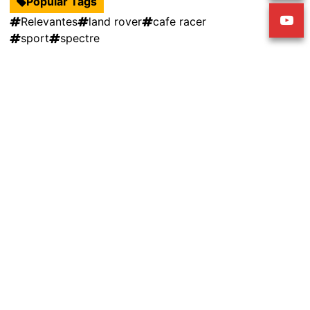
Popular Tags
Relevantes
land rover
cafe racer
sport
spectre