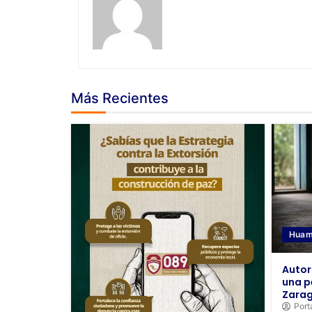
Más Recientes
Huam
Autor
una p
Zara
Port