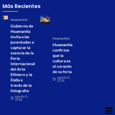
Más Recientes
Huamantla
Gobierno de
Huamantla
invita a las
Huamantla
juventudes a
Huamantla
capturar la
confirma
esencia de la
que la
Feria
cultura es
Internacional
el corazón
del Arte
de su feria
Efímero y la
agosto 6,
Dalia a
2026
través de la
fotografia
agosto 6,
2026