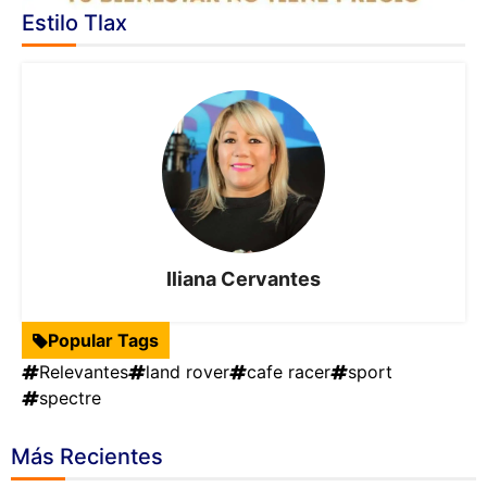
Estilo Tlax
Iliana Cervantes
Popular Tags
Relevantes
land rover
cafe racer
sport
spectre
Más Recientes