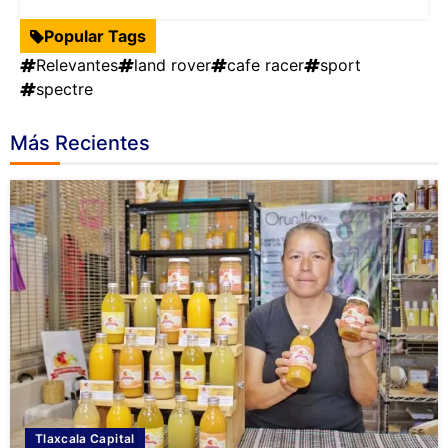
Popular Tags
Relevantes
land rover
cafe racer
sport
spectre
Más Recientes
Tlaxcala Capital