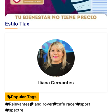
Estilo Tlax
Iliana Cervantes
Popular Tags
Relevantes
land rover
cafe racer
sport
spectre