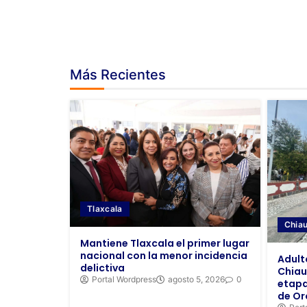
Más Recientes
Tlaxcala
Chia
Mantiene Tlaxcala el primer lugar
nacional con la menor incidencia
Adult
delictiva
Chiau
Portal Wordpress
agosto 5, 2026
0
etapa
de Or