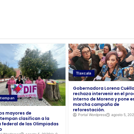
Tlaxcala
Gobernadora Lorena Cuélla
rechaza intervenir en el pr
utempan
interno de Morena y pone e
marcha campaña de
reforestación.
os mayores de
Portal Wordpress
agosto 5, 20
tempan clasifican a la
 federal de las Olimpiadas
o