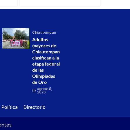
Chiautempan
Adultos
mayores de
Chiautempan
clasifican a la
etapa federal
de las
Olimpiadas
de Oro
agosto 5,
2026
Política
Directorio
vantes