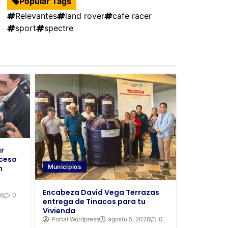
Popular Tags
Relevantes
land rover
cafe racer
sport
spectre
r
oceso
Municipios
n
Encabeza David Vega Terrazas
26
0
entrega de Tinacos para tu
Vivienda
Portal Wordpress
agosto 5, 2026
0