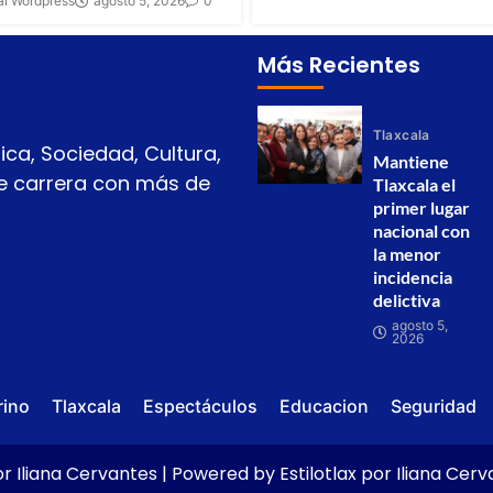
al Wordpress
agosto 5, 2026
0
Más Recientes
Tlaxcala
ica, Sociedad, Cultura,
Mantiene
 de carrera con más de
Tlaxcala el
primer lugar
nacional con
la menor
incidencia
delictiva
agosto 5,
2026
rino
Tlaxcala
Espectáculos
Educacion
Seguridad
r Iliana Cervantes | Powered by Estilotlax por Iliana Cer