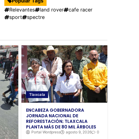
Popular Tags
Relevantes
land rover
cafe racer
sport
spectre
Tlaxcala
ENCABEZA GOBERNADORA
JORNADA NACIONAL DE
REFORESTACIÓN; TLAXCALA
PLANTA MÁS DE 80 MIL ÁRBOLES
Portal Wordpress
agosto 9, 2026
0