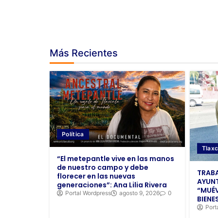
Más Recientes
Política
Tlaxc
“El metepantle vive en las manos
de nuestro campo y debe
TRAB
florecer en las nuevas
AYUN
generaciones”: Ana Lilia Rivera
“MUÉV
Portal Wordpress
agosto 9, 2026
0
BIENE
Port