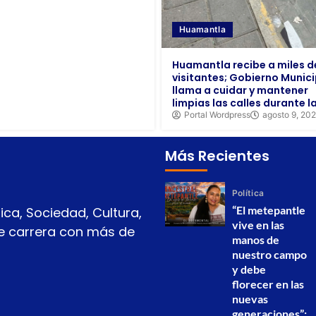
Huamantla
Huamantla recibe a miles d
visitantes; Gobierno Munici
llama a cuidar y mantener
limpias las calles durante la
Portal Wordpress
agosto 9, 20
Más Recientes
Política
“El metepantle
ica, Sociedad, Cultura,
vive en las
 de carrera con más de
manos de
nuestro campo
y debe
florecer en las
nuevas
generaciones”: