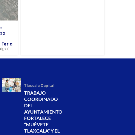
e
pal
 Feria
26
0
Tlaxcala Capital
TRABAJO
COORDINADO
DEL
AYUNTAMIENTO
FORTALECE
“MUÉVETE
TLAXCALA” Y EL