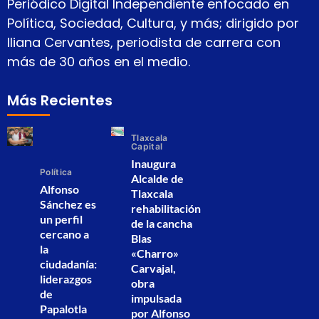
Periódico Digital Independiente enfocado en
Política, Sociedad, Cultura, y más; dirigido por
Iliana Cervantes, periodista de carrera con
más de 30 años en el medio.
Más Recientes
Tlaxcala
Capital
Inaugura
Política
Alcalde de
Alfonso
Tlaxcala
Sánchez es
rehabilitación
un perfil
de la cancha
cercano a
Blas
la
«Charro»
ciudadanía:
Carvajal,
liderazgos
obra
de
impulsada
Papalotla
por Alfonso