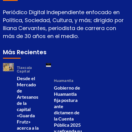
Periódico Digital Independiente enfocado en
Política, Sociedad, Cultura, y más; dirigido por
Iliana Cervantes, periodista de carrera con
más de 30 años en el medio.
Más Recientes
Tlaxcala
Capital
Desde el
Huamantla
Mercado
Gobierno de
de
Huamantla
Artesanos
fija postura
de la
ante
capital
dictamen de
«Guarda
la Cuenta
Frutz»
Pública 2025
acerca a la
y refrenda su