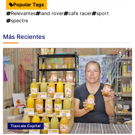
Popular Tags
Relevantes
land rover
cafe racer
sport
spectre
Más Recientes
Tlaxcala Capital