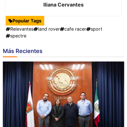
Iliana Cervantes
Popular Tags
Relevantes
land rover
cafe racer
sport
spectre
Más Recientes