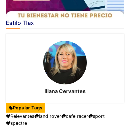
Estilo Tlax
Iliana Cervantes
Popular Tags
Relevantes
land rover
cafe racer
sport
spectre