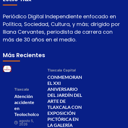
Periódico Digital Independiente enfocado en
Política, Sociedad, Cultura, y más; dirigido por
Iliana Cervantes, periodista de carrera con
más de 30 años en el medio.
Más Recientes
Tlaxcala Capital
CONMEMORAN
EL XXI
ANIVERSARIO
Tlaxcala
DEL JARDÍN DEL
Atención
ARTE DE
accidente
TLAXCALA CON
en
EXPOSICIÓN
Teolocholco
PICTÓRICA EN
agosto 5,
2026
LA GALERÍA