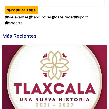
Popular Tags
Relevantes
land rover
cafe racer
sport
spectre
Más Recientes