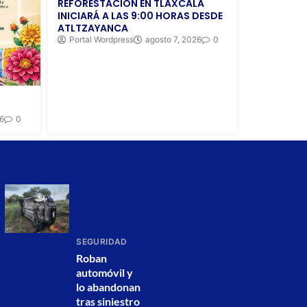
REFORESTACIÓN EN TLAXCALA
INICIARÁ A LAS 9:00 HORAS DESDE
ATLTZAYANCA
Portal Wordpress
agosto 7, 2026
0
26
0
SEGURIDAD
Roban
automóvil y
lo abandonan
tras siniestro