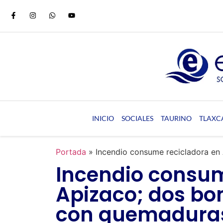
INICIO
SOCIALES
TAURINO
TLAXC
Portada
»
Incendio consume recicladora en
Incendio consum
Apizaco; dos bo
con quemaduras