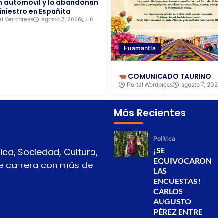
 automóvil y lo abandonan
iniestro en Españita
al Wordpress
agosto 7, 2026
0
Huamantla
COMUNICADO TAURINO
Portal Wordpress
agosto 7, 20
Más Recientes
Política
¡SE
ica, Sociedad, Cultura,
EQUIVOCARON
 de carrera con más de
LAS
ENCUESTAS!
CARLOS
AUGUSTO
PÉREZ ENTRE