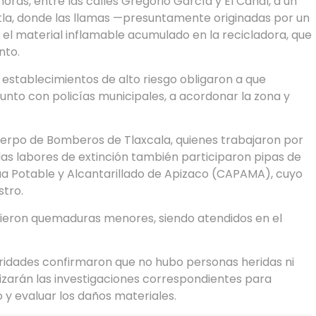
 horas, entre las calles Gregorio García y El Canal, a un
la, donde las llamas —presuntamente originadas por un
l material inflamable acumulado en la recicladora, que
nto.
 establecimientos de alto riesgo obligaron a que
junto con policías municipales, a acordonar la zona y
Cuerpo de Bomberos de Tlaxcala, quienes trabajaron por
 las labores de extinción también participaron pipas de
a Potable y Alcantarillado de Apizaco (CAPAMA), cuyo
stro.
ieron quemaduras menores, siendo atendidos en el
toridades confirmaron que no hubo personas heridas ni
alizarán las investigaciones correspondientes para
 y evaluar los daños materiales.