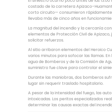
El siniestro ocurrió poco antes de las 13:00
costado de la carretera Apizaco–Huamant
corto circuito— consumieron rápidamente e
llevaba más de cinco años en funcionamie
La magnitud del incendio y la cercanía con
elementos de Protección Civil de Apizaco, 
solicitar refuerzos.
Al sitio arribaron elementos del Heroico 
varios minutos para sofocar las llamas. En
agua de Bomberos y de la Comisión de Agu
suministro fue clave para controlar el sinie
Durante las maniobras, dos bomberos sufr
lugar sin requerir traslado hospitalario.
A pesar de la intensidad del fuego, las au
intoxicadas. Los peritos especializados re
determinar las causas exactas del incendio