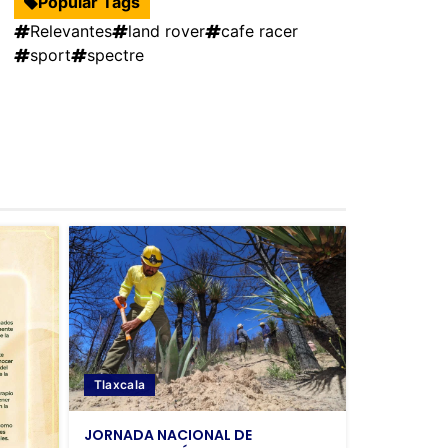
Popular Tags
Relevantes
land rover
cafe racer
sport
spectre
Tlaxcala
JORNADA NACIONAL DE