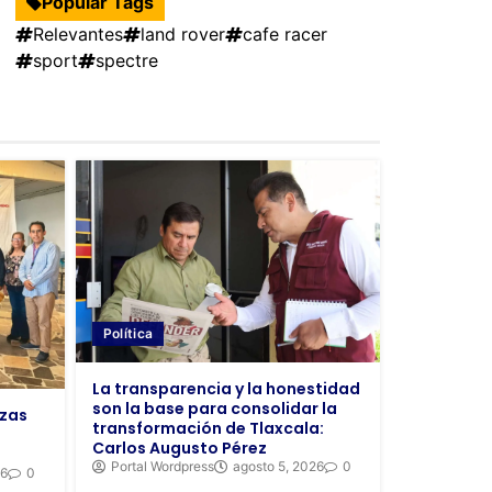
Popular Tags
Relevantes
land rover
cafe racer
sport
spectre
Política
La transparencia y la honestidad
son la base para consolidar la
azas
transformación de Tlaxcala:
Carlos Augusto Pérez
Portal Wordpress
agosto 5, 2026
0
26
0