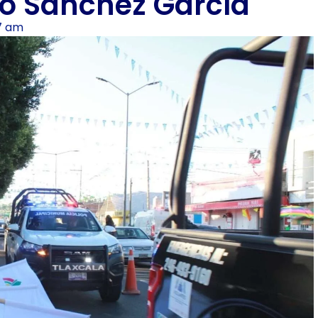
so Sánchez García
7 am