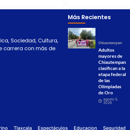
Más Recientes
ica, Sociedad, Cultura,
Chiautempan
 de carrera con más de
Adultos
mayores de
Chiautempan
clasifican a la
etapa federal
de las
Olimpiadas
de Oro
agosto 5,
2026
rino
Tlaxcala
Espectáculos
Educacion
Seguridad