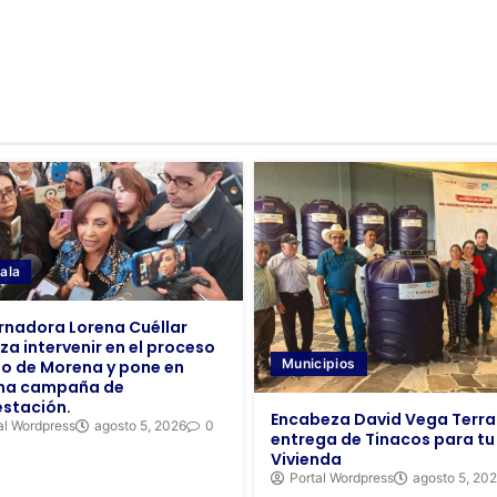
ala
nadora Lorena Cuéllar
za intervenir en el proceso
Municipios
no de Morena y pone en
ha campaña de
estación.
Encabeza David Vega Terr
al Wordpress
agosto 5, 2026
0
entrega de Tinacos para tu
Vivienda
Portal Wordpress
agosto 5, 20