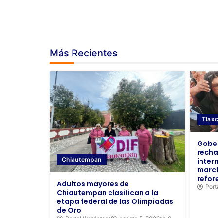
Más Recientes
Tlaxc
Gober
recha
Chiautempan
inter
marc
refor
Adultos mayores de
Port
Chiautempan clasifican a la
etapa federal de las Olimpiadas
de Oro