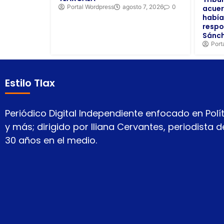
Portal Wordpress
agosto 7, 2026
0
acuer
había
respo
Sánc
Port
Estilo Tlax
Periódico Digital Independiente enfocado en Polít
y más; dirigido por Iliana Cervantes, periodista
30 años en el medio.