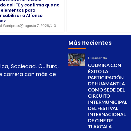
do del ITE y confirma que no
 elementos para
nsabilizar a Alfonso
hez
al Wordpress
agosto 7, 2026
0
Más Recientes
Huamantla
CULMINA CON
ica, Sociedad, Cultura,
ÉXITO LA
 de carrera con más de
PARTICIPACIÓN
DE HUAMANTLA
COMO SEDE DEL
CIRCUITO
INTERMUNICIPAL
DEL FESTIVAL
INTERNACIONAL
DE CINE DE
TLAXCALA