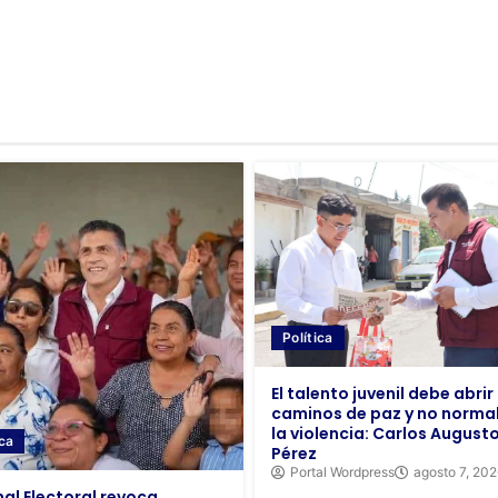
Política
El talento juvenil debe abrir
caminos de paz y no normal
la violencia: Carlos August
ica
Pérez
Portal Wordpress
agosto 7, 20
nal Electoral revoca