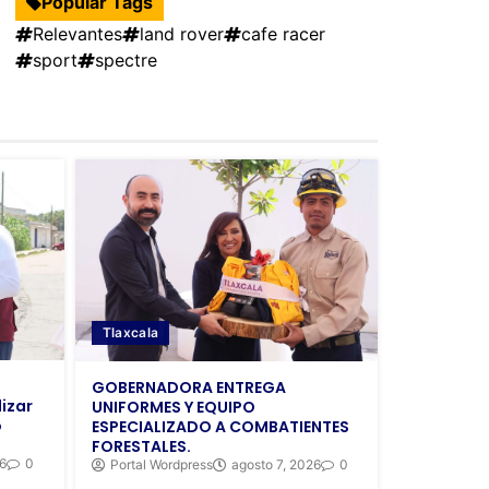
Popular Tags
Relevantes
land rover
cafe racer
sport
spectre
Tlaxcala
GOBERNADORA ENTREGA
izar
UNIFORMES Y EQUIPO
o
ESPECIALIZADO A COMBATIENTES
FORESTALES.
26
0
Portal Wordpress
agosto 7, 2026
0