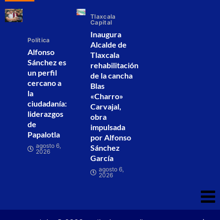
Tlaxcala
Capital
Inaugura
Política
Alcalde de
Alfonso
Tlaxcala
Sánchez es
rehabilitación
un perfil
de la cancha
cercano a
Blas
la
«Charro»
ciudadanía:
Carvajal,
liderazgos
obra
de
impulsada
Papalotla
por Alfonso
agosto 6,
Sánchez
2026
García
agosto 6,
2026