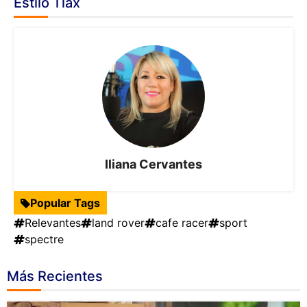
Estilo Tlax
Iliana Cervantes
Popular Tags
Relevantes
land rover
cafe racer
sport
spectre
Más Recientes