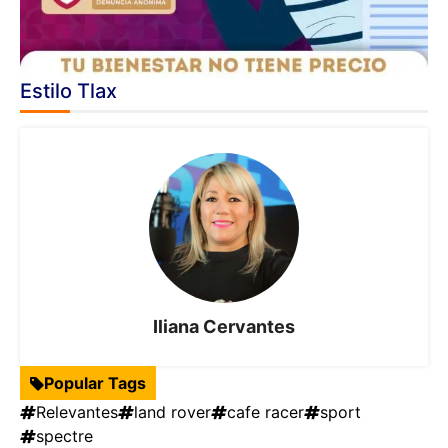
Estilo Tlax
Iliana Cervantes
Popular Tags
Relevantes
land rover
cafe racer
sport
spectre