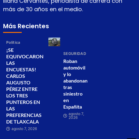
Iliana Cervantes, periodista de carrera con
más de 30 años en el medio.
Más Recientes
Política
¡SE
SEGURIDAD
EQUIVOCARON
Roban
LAS
automóvil
ENCUESTAS!
y lo
CARLOS
abandonan
AUGUSTO
tras
PÉREZ ENTRE
siniestro
LOS TRES
en
PUNTEROS EN
Españita
LAS
agosto 7,
PREFERENCIAS
2026
DE TLAXCALA
agosto 7, 2026