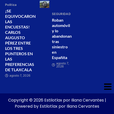
Política
¡SE
SEGURIDAD
EQUIVOCARON
Roban
LAS
automóvil
ENCUESTAS!
y lo
CARLOS
abandonan
AUGUSTO
tras
PÉREZ ENTRE
siniestro
LOS TRES
en
PUNTEROS EN
Españita
LAS
agosto 7,
PREFERENCIAS
2026
DE TLAXCALA
agosto 7, 2026
Copyright © 2026 Estilotlax por Iliana Cervantes |
Powered by Estilotlax por Iliana Cervantes