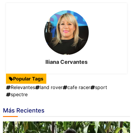
Iliana Cervantes
Popular Tags
Relevantes
land rover
cafe racer
sport
spectre
Más Recientes