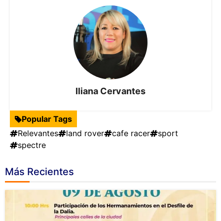
Iliana Cervantes
Popular Tags
Relevantes
land rover
cafe racer
sport
spectre
Más Recientes