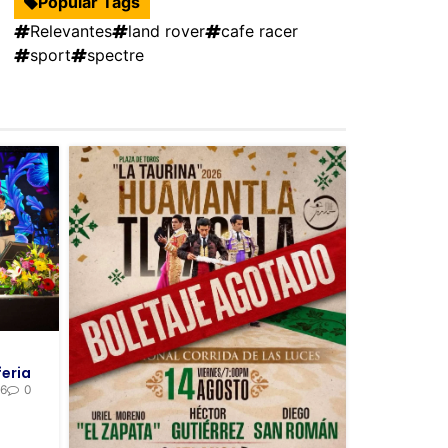
Popular Tags
Relevantes
land rover
cafe racer
sport
spectre
feria
26
0