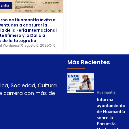
antla
rno de Huamantla invita a
uventudes a capturar la
ia de la Feria Internacional
te Efímero y la Dalia a
s de la fotografia
al Wordpress
agosto 6, 2026
0
Más Recientes
ica, Sociedad, Cultura,
 de carrera con más de
Huamantla
Informa
ayuntamiento
de Huamantla
sobre la
Encuesta