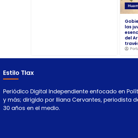
Huam
Gobie
las j
esenc
del Ar
travé
Port
Estilo Tlax
Periódico Digital Independiente enfocado en Polít
y más; dirigido por Iliana Cervantes, periodista
30 años en el medio.