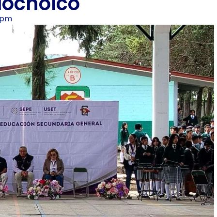
locholco
9 pm