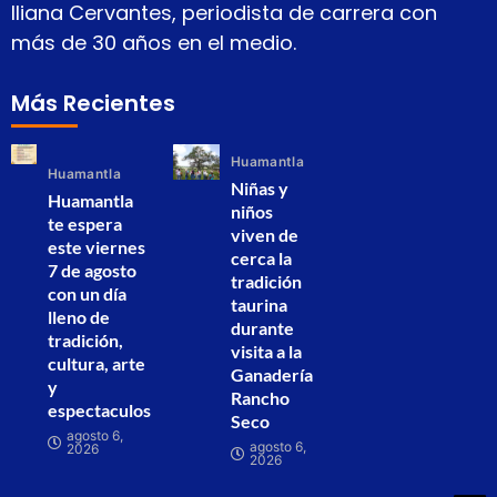
Iliana Cervantes, periodista de carrera con
más de 30 años en el medio.
Más Recientes
Huamantla
Huamantla
Niñas y
Huamantla
niños
te espera
viven de
este viernes
cerca la
7 de agosto
tradición
con un día
taurina
lleno de
durante
tradición,
visita a la
cultura, arte
Ganadería
y
Rancho
espectaculos
Seco
agosto 6,
agosto 6,
2026
2026