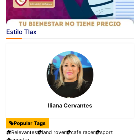
Estilo Tlax
Iliana Cervantes
Popular Tags
Relevantes
land rover
cafe racer
sport
spectre