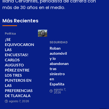
Iliana Cervantes, periodista de carrera con
más de 30 años en el medio.
Más Recientes
Política
¡SE
SEGURIDAD
EQUIVOCARON
Roban
LAS
automóvil
ENCUESTAS!
y lo
CARLOS
abandonan
AUGUSTO
tras
PÉREZ ENTRE
siniestro
LOS TRES
en
PUNTEROS EN
Españita
LAS
agosto 7,
PREFERENCIAS
2026
DE TLAXCALA
agosto 7, 2026