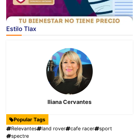
Estilo Tlax
Iliana Cervantes
Popular Tags
Relevantes
land rover
cafe racer
sport
spectre