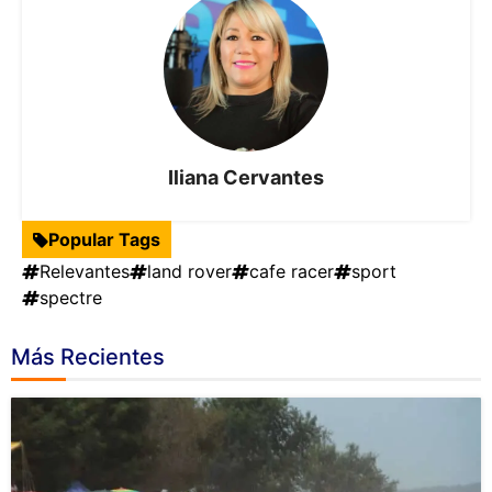
Iliana Cervantes
Popular Tags
Relevantes
land rover
cafe racer
sport
spectre
Más Recientes