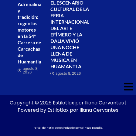
EL ESCENARIO
Adrenalina
CULTURAL DE LA
y
FERIA
tradición:
INTERNACIONAL
rugen los
DEL ARTE
motores
EFÍMERO Y LA
en la 54ª
DALIA VIVIÓ
Carrera de
UNA NOCHE
Carcachas
LLENA DE
de
MÚSICA EN
Huamantla
HUAMANTLA
agosto 8,
2026
agosto 8, 2026
Copyright © 2026 Estilotlax por Iliana Cervantes |
Powered by Estilotlax por Iliana Cervantes
Portal de noticias optimizado por
Spinoza Estudio
.