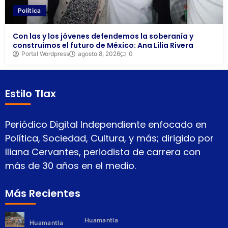
Política
Con las y los jóvenes defendemos la soberanía y
construimos el futuro de México: Ana Lilia Rivera
Portal Wordpress
agosto 8, 2026
0
Estilo Tlax
Periódico Digital Independiente enfocado en
Política, Sociedad, Cultura, y más; dirigido por
Iliana Cervantes, periodista de carrera con
más de 30 años en el medio.
Más Recientes
Huamantla
Huamantla