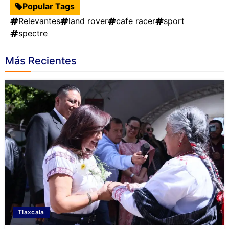
Popular Tags
Relevantes
land rover
cafe racer
sport
spectre
Más Recientes
Tlaxcala