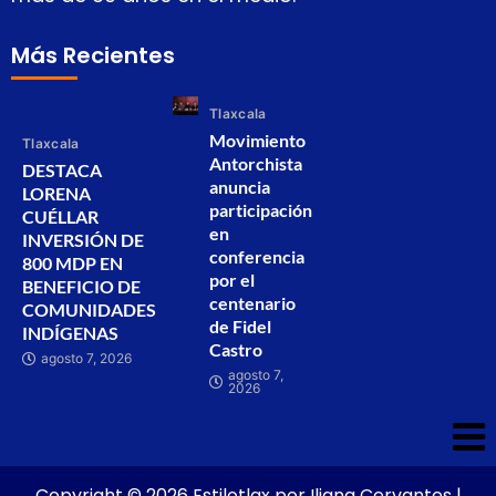
Más Recientes
Tlaxcala
Movimiento
Tlaxcala
Antorchista
DESTACA
anuncia
LORENA
participación
CUÉLLAR
en
INVERSIÓN DE
conferencia
800 MDP EN
por el
BENEFICIO DE
centenario
COMUNIDADES
de Fidel
INDÍGENAS
Castro
agosto 7, 2026
agosto 7,
2026
Copyright © 2026 Estilotlax por Iliana Cervantes |