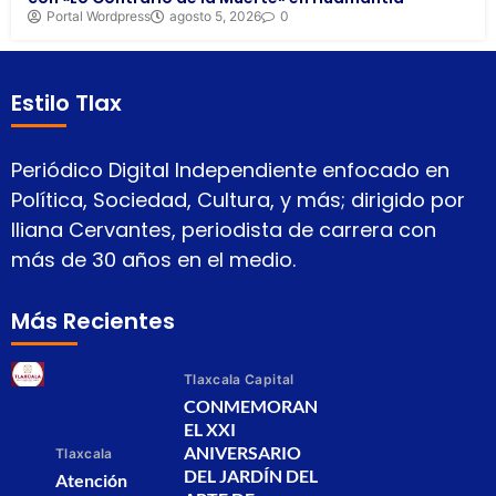
Portal Wordpress
agosto 5, 2026
0
Estilo Tlax
Periódico Digital Independiente enfocado en
Política, Sociedad, Cultura, y más; dirigido por
Iliana Cervantes, periodista de carrera con
más de 30 años en el medio.
Más Recientes
Tlaxcala Capital
CONMEMORAN
EL XXI
ANIVERSARIO
Tlaxcala
DEL JARDÍN DEL
Atención