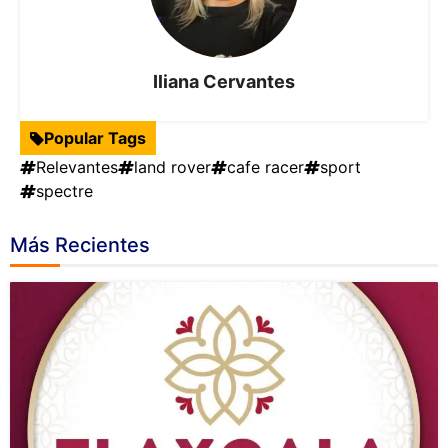
Iliana Cervantes
Popular Tags
Relevantes
land rover
cafe racer
sport
spectre
Más Recientes