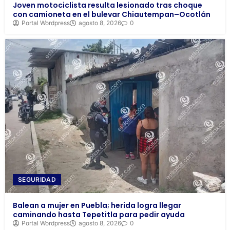
Joven motociclista resulta lesionado tras choque
con camioneta en el bulevar Chiautempan–Ocotlán
Portal Wordpress
agosto 8, 2026
0
SEGURIDAD
Balean a mujer en Puebla; herida logra llegar
caminando hasta Tepetitla para pedir ayuda
Portal Wordpress
agosto 8, 2026
0