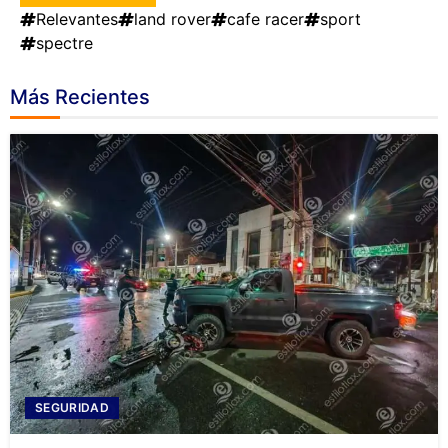
Relevantes
land rover
cafe racer
sport
spectre
Más Recientes
SEGURIDAD