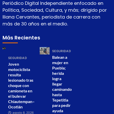
Periódico Digital Independiente enfocado en
Política, Sociedad, Cultura, y más; dirigido por
Iliana Cervantes, periodista de carrera con
más de 30 años en el medio.
Más Recientes
SEGURIDAD
Balean a
SEGURIDAD
mujer en
Joven
Puebla;
motociclista
herida
resulta
logra
lesionado tras
llegar
choque con
caminando
camioneta en
hasta
el bulevar
Tepetitla
Chiautempan–
para pedir
Ocotlán
ayuda
agosto 8, 2026