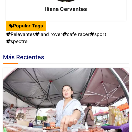
Iliana Cervantes
Popular Tags
Relevantes
land rover
cafe racer
sport
spectre
Más Recientes