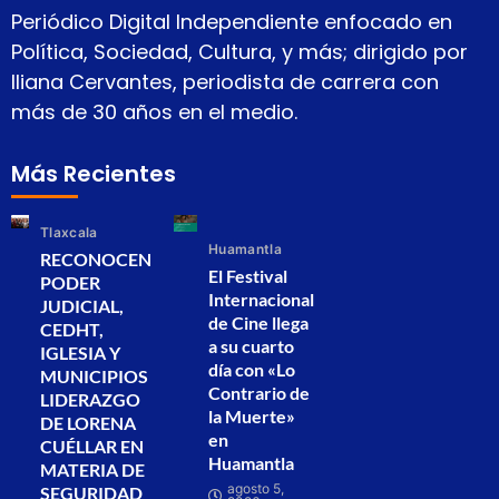
Periódico Digital Independiente enfocado en
Política, Sociedad, Cultura, y más; dirigido por
Iliana Cervantes, periodista de carrera con
más de 30 años en el medio.
Más Recientes
Tlaxcala
Huamantla
RECONOCEN
El Festival
PODER
Internacional
JUDICIAL,
de Cine llega
CEDHT,
a su cuarto
IGLESIA Y
día con «Lo
MUNICIPIOS
Contrario de
LIDERAZGO
la Muerte»
DE LORENA
en
CUÉLLAR EN
Huamantla
MATERIA DE
agosto 5,
SEGURIDAD