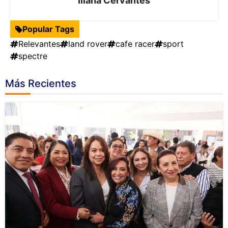
Iliana Cervantes
Popular Tags
Relevantes
land rover
cafe racer
sport
spectre
Más Recientes