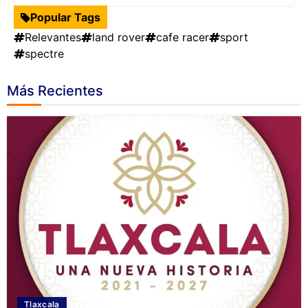
Popular Tags
Relevantes
land rover
cafe racer
sport
spectre
Más Recientes
Tlaxcala