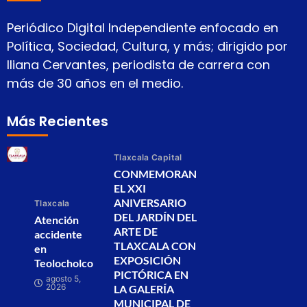
Periódico Digital Independiente enfocado en
Política, Sociedad, Cultura, y más; dirigido por
Iliana Cervantes, periodista de carrera con
más de 30 años en el medio.
Más Recientes
Tlaxcala Capital
CONMEMORAN
EL XXI
ANIVERSARIO
Tlaxcala
DEL JARDÍN DEL
Atención
ARTE DE
accidente
TLAXCALA CON
en
EXPOSICIÓN
Teolocholco
PICTÓRICA EN
agosto 5,
2026
LA GALERÍA
MUNICIPAL DE