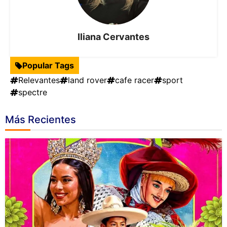
Iliana Cervantes
Popular Tags
Relevantes
land rover
cafe racer
sport
spectre
Más Recientes