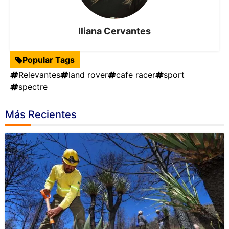
Iliana Cervantes
Popular Tags
Relevantes
land rover
cafe racer
sport
spectre
Más Recientes