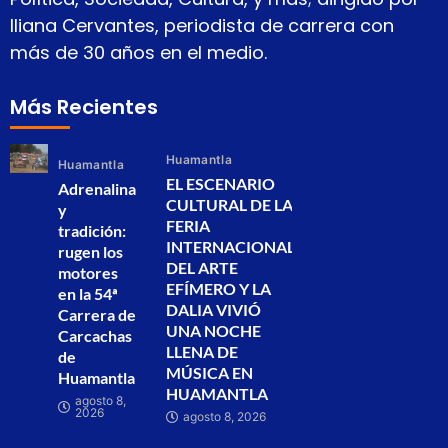
Iliana Cervantes, periodista de carrera con
más de 30 años en el medio.
Más Recientes
Huamantla
Huamantla
EL ESCENARIO
Adrenalina
CULTURAL DE LA
y
FERIA
tradición:
INTERNACIONAL
rugen los
DEL ARTE
motores
EFÍMERO Y LA
en la 54ª
DALIA VIVIÓ
Carrera de
UNA NOCHE
Carcachas
LLENA DE
de
MÚSICA EN
Huamantla
HUAMANTLA
agosto 8,
2026
agosto 8, 2026