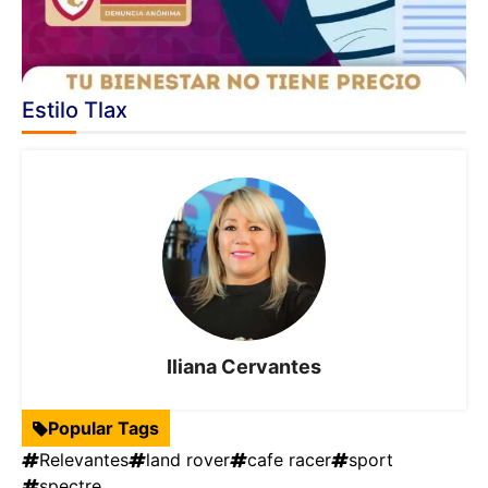
Estilo Tlax
Iliana Cervantes
Popular Tags
Relevantes
land rover
cafe racer
sport
spectre