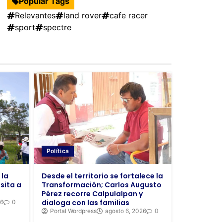
Popular Tags
Relevantes
land rover
cafe racer
sport
spectre
Política
Desde el territorio se fortalece la
 la
Transformación; Carlos Augusto
sita a
Pérez recorre Calpulalpan y
dialoga con las familias
26
0
Portal Wordpress
agosto 6, 2026
0