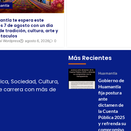
antla
ntla te espera este
es 7 de agosto con un día
de tradición, cultura, arte y
taculos
al Wordpress
agosto 6, 2026
0
Más Recientes
Huamantla
Gobierno de
ica, Sociedad, Cultura,
Huamantla
 de carrera con más de
fija postura
ante
dictamen de
la Cuenta
Pública 2025
y refrenda su
compromiso