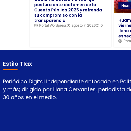
postura ante dictamen de la
Huam
Cuenta Pública 2025 y refrenda
su compromiso con la
Huama
transparencia
viern
Portal Wordpress
agosto 7, 2026
0
lleno 
espec
Port
Estilo Tlax
Periódico Digital Independiente enfocado en Polít
y más; dirigido por Iliana Cervantes, periodista
30 años en el medio.